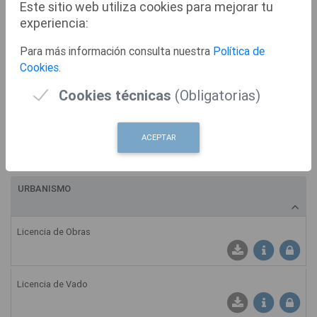
Este sitio web utiliza cookies para mejorar tu
Solicitud de Inscripción en el Registro Municipal de Uniones de
experiencia:
Hecho
Descargar Instancia: S
Ficha Informativ
Para más información consulta nuestra
Política de
Cookies
.
REGISTRO
Cookies técnicas
(Obligatorias)
Registro General
ACEPTAR
Descargar Instancia: R
Ficha Informativ
URBANISMO
Licencia de Obras
Ficha Informativ
Licencia de Vado
Ficha Informati