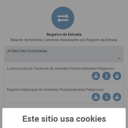
Registro de Entrada
Relación de trámites y servicios relacionados con Registro de Entrada.
ATENCION CIUDADANA
Licencia para la Tenencia de Animales Potencialmente Peligrosos
Descargar Instancia: L
Ficha Informati
Registro Municipal de Animales Potencialmente Peligrosos
Descargar Instancia: 
Ficha Informati
Solicitud de Celebración de Matrimonio Civil
Este sitio usa cookies
Descargar Instancia: S
Ficha Informativ