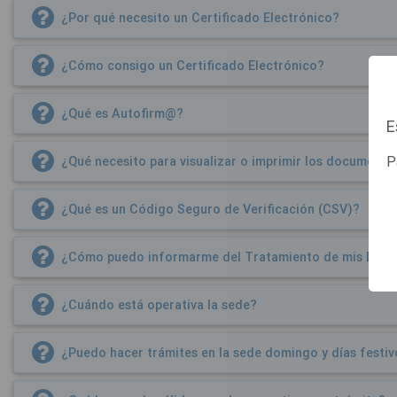
¿Por qué necesito un Certificado Electrónico?
¿Cómo consigo un Certificado Electrónico?
¿Qué es Autofirm@?
E
P
¿Qué necesito para visualizar o imprimir los documento
¿Qué es un Código Seguro de Verificación (CSV)?
¿Cómo puedo informarme del Tratamiento de mis Dato
¿Cuándo está operativa la sede?
¿Puedo hacer trámites en la sede domingo y días festiv