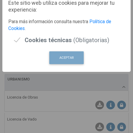
Este sitio web utiliza cookies para mejorar tu
Solicitud de Inscripción en el Registro Municipal de Uniones de
experiencia:
Hecho
Descargar Instancia: S
Ficha Informativ
Para más información consulta nuestra
Política de
Cookies
.
REGISTRO
Cookies técnicas
(Obligatorias)
Registro General
ACEPTAR
Descargar Instancia: R
Ficha Informativ
URBANISMO
Licencia de Obras
Ficha Informativ
Licencia de Vado
Ficha Informati