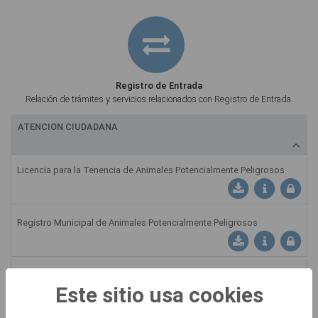
Registro de Entrada
Relación de trámites y servicios relacionados con Registro de Entrada.
ATENCION CIUDADANA
Licencia para la Tenencia de Animales Potencialmente Peligrosos
Descargar Instancia: L
Ficha Informati
Registro Municipal de Animales Potencialmente Peligrosos
Descargar Instancia: 
Ficha Informati
Solicitud de Celebración de Matrimonio Civil
Este sitio usa cookies
Descargar Instancia: S
Ficha Informativ